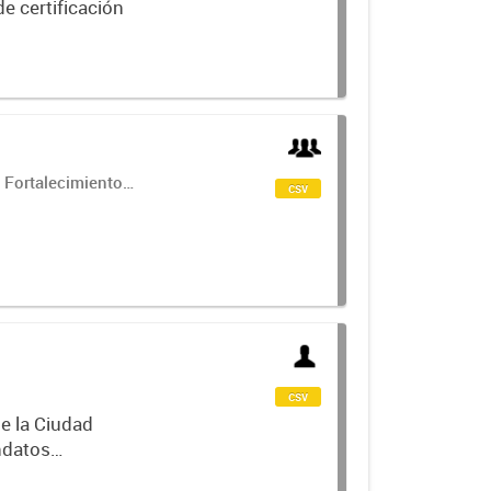
e certificación
 Fortalecimiento
csv
csv
de la Ciudad
ndatos
 y expedientes