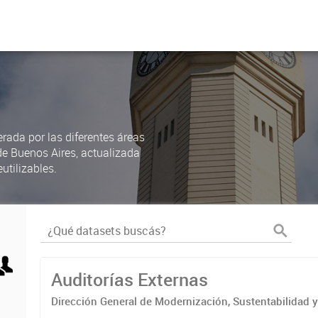
rada por las diferentes áreas
de Buenos Aires, actualizada
utilizables.
Auditorías Externas
Dirección General de Modernización, Sustentabilidad y
Institucional