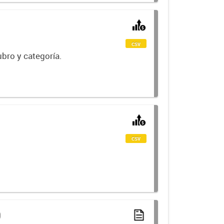
csv
ubro y categoría.
csv
0