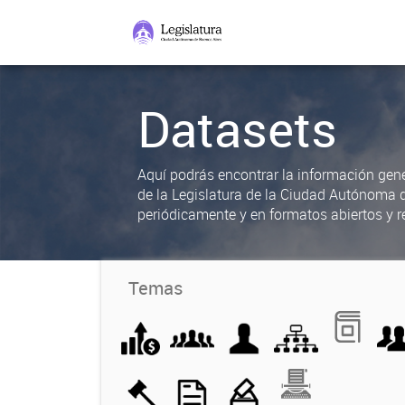
Datasets
Aquí podrás encontrar la información gene
de la Legislatura de la Ciudad Autónoma 
periódicamente y en formatos abiertos y re
Temas