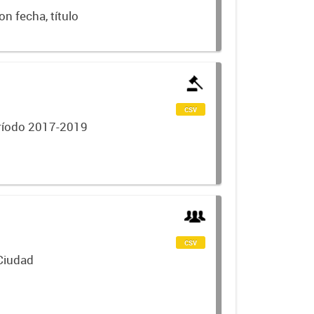
n fecha, título
csv
eríodo 2017-2019
csv
 Ciudad