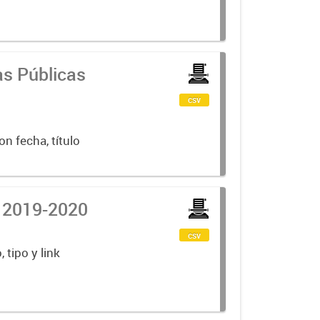
as Públicas
csv
n fecha, título
s 2019-2020
csv
 tipo y link