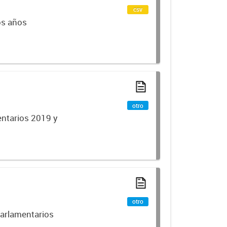
csv
os años
otro
ntarios 2019 y
otro
parlamentarios