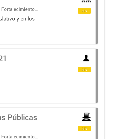
 Fortalecimiento
csv
lativo y en los
21
csv
as Públicas
csv
 Fortalecimiento