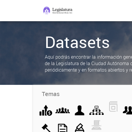
Datasets
Aquí podrás encontrar la información gene
de la Legislatura de la Ciudad Autónoma 
periódicamente y en formatos abiertos y re
Temas