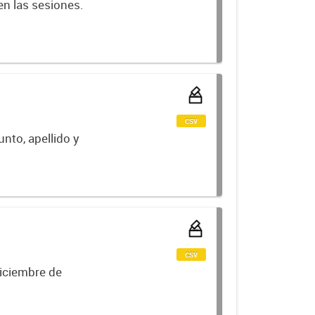
en las sesiones.
csv
unto, apellido y
csv
iciembre de