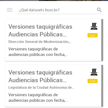
Versiones taquigráficas
Audiencias Públicas
csv
2021
Dirección General de Modernización,
Sustentabilidad y Fortalecimiento
Versiones taquigráficas de
Institucional
audiencias públicas con fecha,
título de la audiencia, tipo y link
Versiones taquigráficas
Audiencias Públicas
csv
2019-2020
Legislatura de la Ciudad Autónoma de
Buenos Aires
Versiones taquigráficas de
audiencias públicas con fecha,
título de la audiencia, tipo, y link