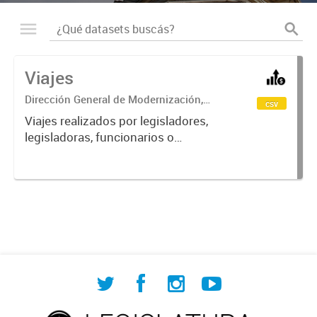
Viajes
Dirección General de Modernización,
csv
Sustentabilidad y Fortalecimiento
Viajes realizados por legisladores,
Institucional
legisladoras, funcionarios o
personal de la Legislatura durante el
año 2022, 2023 y 2024 en virtud del
Programa Legislaturas Conectadas
o por compromisos ...