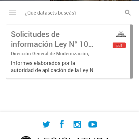
Solicitudes de
información Ley N° 104 -
pdf
Informes
Dirección General de Modernización,
Sustentabilidad y Fortalecimiento
Informes elaborados por la
Institucional
autoridad de aplicación de la Ley N°
104 y modificatoria sobre las
solicitudes de acceso a la
información recibidas, sus
tramitaciones y la publicación
proactiva de...