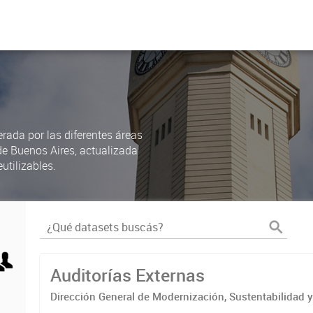
rada por las diferentes áreas
de Buenos Aires, actualizada
utilizables.
Auditorías Externas
Dirección General de Modernización, Sustentabilidad y
Institucional