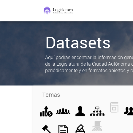
Datasets
Aquí podrás encontrar la información gene
de la Legislatura de la Ciudad Autónoma 
periódicamente y en formatos abiertos y re
Temas