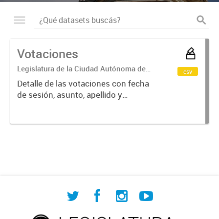
Votaciones
Legislatura de la Ciudad Autónoma de
csv
Buenos Aires
Detalle de las votaciones con fecha
de sesión, asunto, apellido y
nombre del legislador o legisladora,
voto.