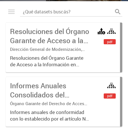
Resoluciones del Órgano
Garante de Acceso a la
pdf
Información
Dirección General de Modernización,
Sustentabilidad y Fortalecimiento
Resoluciones del Órgano Garante
Institucional
de Acceso a la Información en
ejercicio de las facultades
conferidas por los Artículos 26, 34 y
Informes Anuales
35 de la Ley N° 104 y su
modificatoria.
Consolidados del
pdf
Órgano Garante del
Órgano Garante del Derecho de Acceso
a la Información
Derecho de Acceso a la
Informes anuales de conformidad
con lo establecido por el artículo N°
Información
26 inc. b de la Ley N° 104