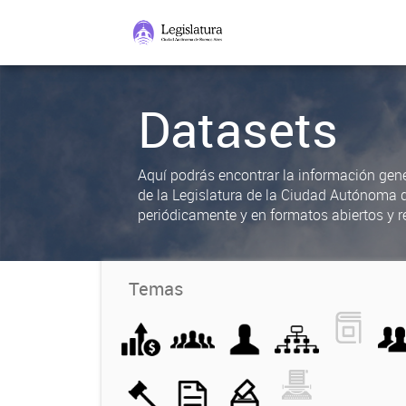
Datasets
Aquí podrás encontrar la información gene
de la Legislatura de la Ciudad Autónoma 
periódicamente y en formatos abiertos y re
Temas