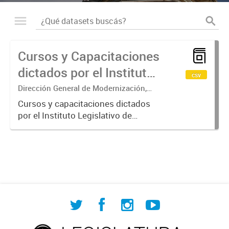
Cursos y Capacitaciones
dictados por el Instituto
csv
Legislativo de
Dirección General de Modernización,
Sustentabilidad y Fortalecimiento
Capacitación
Cursos y capacitaciones dictados
Institucional
por el Instituto Legislativo de
Permanente (ILCP)
Capacitación Permanente (ILCP).
Se especifica el nombre del curso,
el área temática, la cantidad de
horas y el número de
participantes...