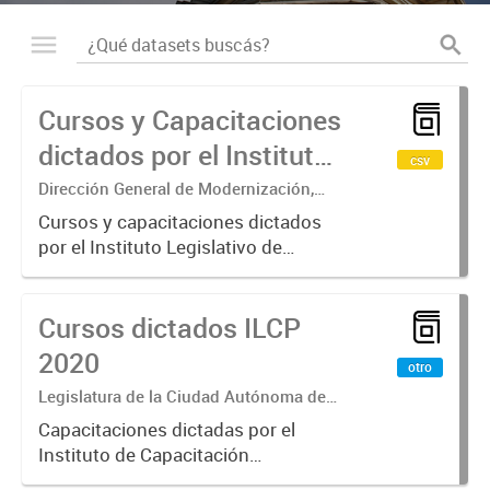
Cursos y Capacitaciones
dictados por el Instituto
csv
Legislativo de
Dirección General de Modernización,
Sustentabilidad y Fortalecimiento
Capacitación
Cursos y capacitaciones dictados
Institucional
por el Instituto Legislativo de
Permanente (ILCP)
Capacitación Permanente (ILCP).
Se especifica el nombre del curso,
Cursos dictados ILCP
el área temática, la cantidad de
horas y el número de
2020
otro
participantes...
Legislatura de la Ciudad Autónoma de
Buenos Aires
Capacitaciones dictadas por el
Instituto de Capacitación
Permanente (ILCP) durante el año