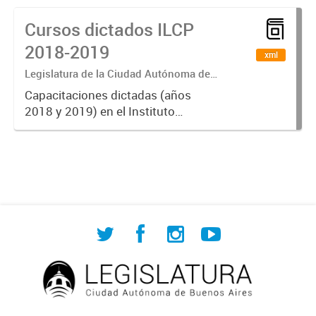
2020
Cursos dictados ILCP
2018-2019
xml
Legislatura de la Ciudad Autónoma de
Buenos Aires
Capacitaciones dictadas (años
2018 y 2019) en el Instituto
Legislativo de Capacitación
Permanente discriminadas por
denominación, eje y cantidad de
horas cátedra.