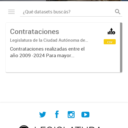
Contrataciones
Legislatura de la Ciudad Autónoma de
csv
Buenos Aires
Contrataciones realizadas entre el
año 2009 -2024 Para mayor
información:
https://www.legislatura.gob.ar/sec
cion/contrataciones.html