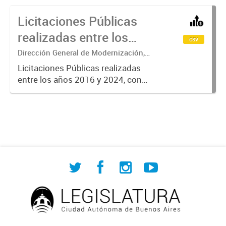
Licitaciones Públicas
realizadas entre los
csv
años 2016 y la
Dirección General de Modernización,
Sustentabilidad y Fortalecimiento
actualidad
Licitaciones Públicas realizadas
Institucional
entre los años 2016 y 2024, con
información sobre el número de
licitación, expediente, objeto,
estado, apertura, visita,
impugnación