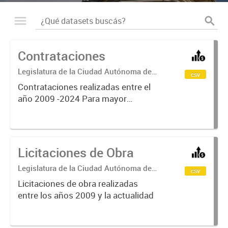
Contrataciones
Legislatura de la Ciudad Autónoma de
csv
Buenos Aires
Contrataciones realizadas entre el
año 2009 -2024 Para mayor
información:
https://www.legislatura.gob.ar/sec
cion/contrataciones.html
Licitaciones de Obra
Legislatura de la Ciudad Autónoma de
csv
Buenos Aires
Licitaciones de obra realizadas
entre los años 2009 y la actualidad