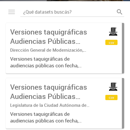
Versiones taquigráficas
Audiencias Públicas
csv
2021
Dirección General de Modernización,
Sustentabilidad y Fortalecimiento
Versiones taquigráficas de
Institucional
audiencias públicas con fecha,
título de la audiencia, tipo y link
Versiones taquigráficas
Audiencias Públicas
csv
2019-2020
Legislatura de la Ciudad Autónoma de
Buenos Aires
Versiones taquigráficas de
audiencias públicas con fecha,
título de la audiencia, tipo, y link