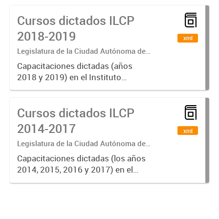
2020
Cursos dictados ILCP
2018-2019
xml
Legislatura de la Ciudad Autónoma de
Buenos Aires
Capacitaciones dictadas (años
2018 y 2019) en el Instituto
Legislativo de Capacitación
Permanente discriminadas por
Cursos dictados ILCP
denominación, eje y cantidad de
horas cátedra.
2014-2017
xml
Legislatura de la Ciudad Autónoma de
Buenos Aires
Capacitaciones dictadas (los años
2014, 2015, 2016 y 2017) en el
Instituto Legislativo de
Capacitación Permanente
discriminadas por año, código
identificatorio, denominación,