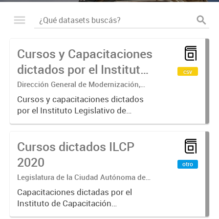
Cursos y Capacitaciones
dictados por el Instituto
csv
Legislativo de
Dirección General de Modernización,
Sustentabilidad y Fortalecimiento
Capacitación
Cursos y capacitaciones dictados
Institucional
por el Instituto Legislativo de
Permanente (ILCP)
Capacitación Permanente (ILCP).
Se especifica el nombre del curso,
Cursos dictados ILCP
el área temática, la cantidad de
horas y el número de
2020
otro
participantes...
Legislatura de la Ciudad Autónoma de
Buenos Aires
Capacitaciones dictadas por el
Instituto de Capacitación
Permanente (ILCP) durante el año