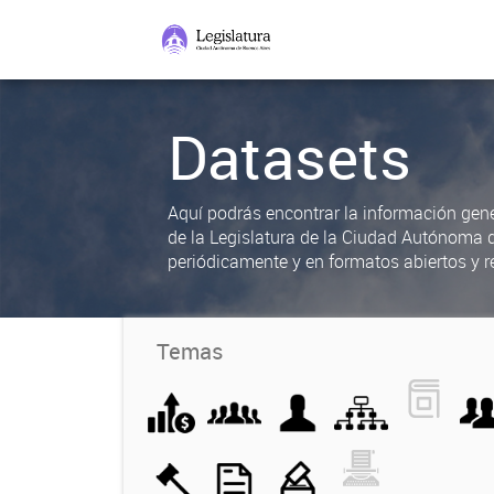
Datasets
Aquí podrás encontrar la información gene
de la Legislatura de la Ciudad Autónoma 
periódicamente y en formatos abiertos y re
Temas