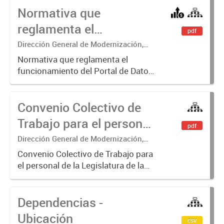
Normativa que
reglamenta el
pdf
funcionamiento del
Dirección General de Modernización,
Sustentabilidad y Fortalecimiento
Portal de Datos Abiertos
Normativa que reglamenta el
Institucional
funcionamiento del Portal de Datos
de la Legislatura
Abiertos de la Legislatura de la
Ciudad Autónoma de Buenos Aires.
Convenio Colectivo de
Trabajo para el personal
pdf
de la Legislatura
Dirección General de Modernización,
Sustentabilidad y Fortalecimiento
Convenio Colectivo de Trabajo para
Institucional
el personal de la Legislatura de la
Ciudad Autónoma de Buenos Aires.
Dependencias -
Ubicación
csv