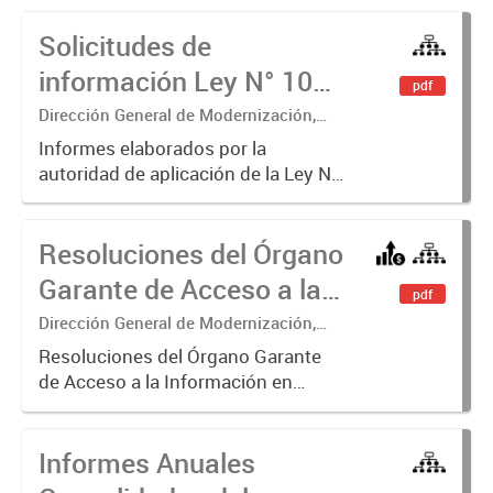
Solicitudes de
información Ley N° 104 -
pdf
Informes
Dirección General de Modernización,
Sustentabilidad y Fortalecimiento
Informes elaborados por la
Institucional
autoridad de aplicación de la Ley N°
104 y modificatoria sobre las
solicitudes de acceso a la
Resoluciones del Órgano
información recibidas, sus
tramitaciones y la publicación
Garante de Acceso a la
pdf
proactiva de...
Información
Dirección General de Modernización,
Sustentabilidad y Fortalecimiento
Resoluciones del Órgano Garante
Institucional
de Acceso a la Información en
ejercicio de las facultades
conferidas por los Artículos 26, 34 y
Informes Anuales
35 de la Ley N° 104 y su
modificatoria.