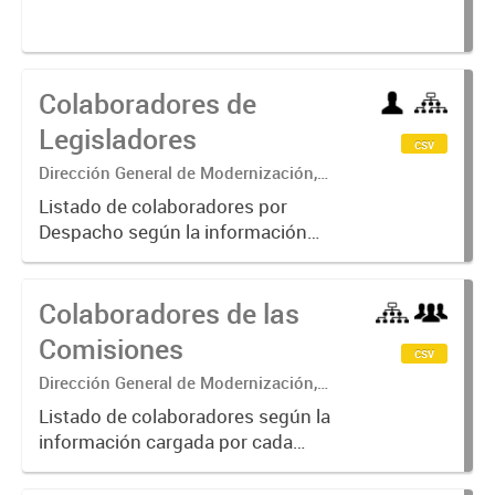
Colaboradores de
Legisladores
csv
Dirección General de Modernización,
Sustentabilidad y Fortalecimiento
Listado de colaboradores por
Institucional
Despacho según la información
cargada por cada Legislador.
Colaboradores de las
Comisiones
csv
Dirección General de Modernización,
Sustentabilidad y Fortalecimiento
Listado de colaboradores según la
Institucional
información cargada por cada
Presidente/a o Director/a General
de las Comisiones.