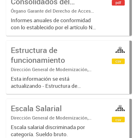
Consolidados del
pdf
Órgano Garante del
Órgano Garante del Derecho de Acceso
a la Información
Derecho de Acceso a la
Informes anuales de conformidad
con lo establecido por el artículo N°
Información
26 inc. b de la Ley N° 104
Estructura de
funcionamiento
csv
Dirección General de Modernización,
Sustentabilidad y Fortalecimiento
Esta información se está
Institucional
actualizando - Estructura de
funcionamiento parlamentaria y
administrativa de la Legislatura de
Escala Salarial
la Ciudad Autónoma de Buenos
Aires
Dirección General de Modernización,
csv
Sustentabilidad y Fortalecimiento
Escala salarial discriminada por
Institucional
categoría. Sueldo bruto.