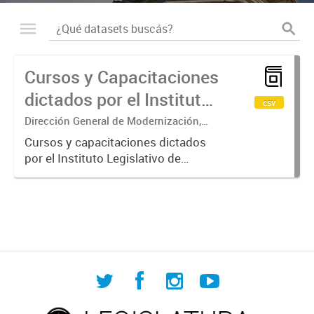
Cursos y Capacitaciones
dictados por el Instituto
csv
Legislativo de
Dirección General de Modernización,
Sustentabilidad y Fortalecimiento
Capacitación
Cursos y capacitaciones dictados
Institucional
por el Instituto Legislativo de
Permanente (ILCP)
Capacitación Permanente (ILCP).
Se especifica el nombre del curso,
el área temática, la cantidad de
horas y el número de
participantes...