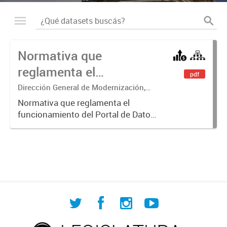
Normativa que
reglamenta el
pdf
funcionamiento del
Dirección General de Modernización,
Sustentabilidad y Fortalecimiento
Portal de Datos Abiertos
Normativa que reglamenta el
Institucional
funcionamiento del Portal de Datos
de la Legislatura
Abiertos de la Legislatura de la
Ciudad Autónoma de Buenos Aires.