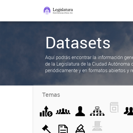
Datasets
Aquí podrás encontrar la información gene
de la Legislatura de la Ciudad Autónoma 
periódicamente y en formatos abiertos y re
Temas