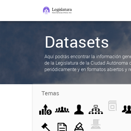
Datasets
Aquí podrás encontrar la información gene
de la Legislatura de la Ciudad Autónoma 
periódicamente y en formatos abiertos y re
Temas