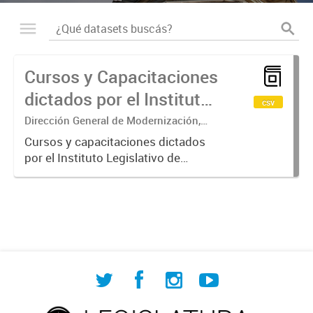
Cursos y Capacitaciones
dictados por el Instituto
csv
Legislativo de
Dirección General de Modernización,
Sustentabilidad y Fortalecimiento
Capacitación
Cursos y capacitaciones dictados
Institucional
por el Instituto Legislativo de
Permanente (ILCP)
Capacitación Permanente (ILCP).
Se especifica el nombre del curso,
el área temática, la cantidad de
horas y el número de
participantes...