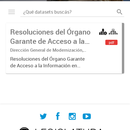
Resoluciones del Órgano
Garante de Acceso a la
pdf
Información
Dirección General de Modernización,
Sustentabilidad y Fortalecimiento
Resoluciones del Órgano Garante
Institucional
de Acceso a la Información en
ejercicio de las facultades
conferidas por los Artículos 26, 34 y
35 de la Ley N° 104 y su
modificatoria.