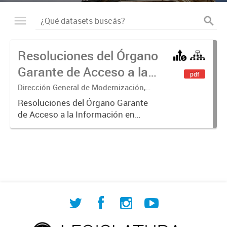
Resoluciones del Órgano
Garante de Acceso a la
pdf
Información
Dirección General de Modernización,
Sustentabilidad y Fortalecimiento
Resoluciones del Órgano Garante
Institucional
de Acceso a la Información en
ejercicio de las facultades
conferidas por los Artículos 26, 34 y
35 de la Ley N° 104 y su
modificatoria.