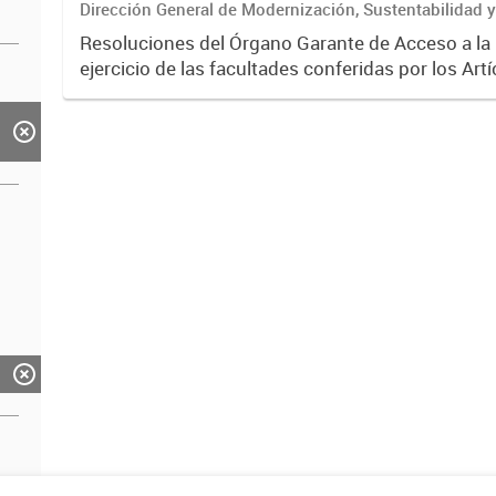
Dirección General de Modernización, Sustentabilidad y
Institucional
Resoluciones del Órgano Garante de Acceso a la
ejercicio de las facultades conferidas por los Artí
35 de la Ley N° 104 y su modificatoria.