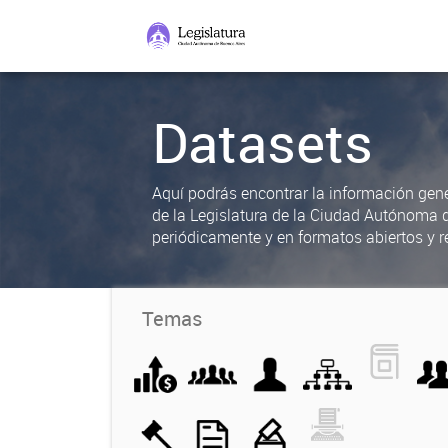
Datasets
Aquí podrás encontrar la información gene
de la Legislatura de la Ciudad Autónoma 
periódicamente y en formatos abiertos y re
Temas