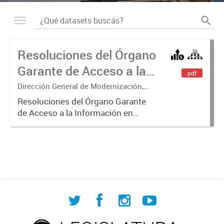
Resoluciones del Órgano
Garante de Acceso a la
pdf
Información
Dirección General de Modernización,
Sustentabilidad y Fortalecimiento
Resoluciones del Órgano Garante
Institucional
de Acceso a la Información en
ejercicio de las facultades
conferidas por los Artículos 26, 34 y
35 de la Ley N° 104 y su
modificatoria.