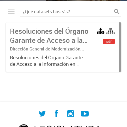
Resoluciones del Órgano
Garante de Acceso a la
pdf
Información
Dirección General de Modernización,
Sustentabilidad y Fortalecimiento
Resoluciones del Órgano Garante
Institucional
de Acceso a la Información en
ejercicio de las facultades
conferidas por los Artículos 26, 34 y
35 de la Ley N° 104 y su
modificatoria.