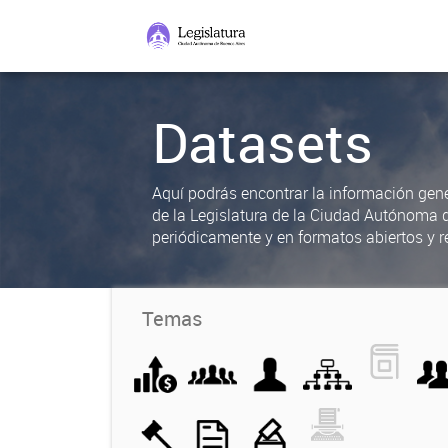
Datasets
Aquí podrás encontrar la información gene
de la Legislatura de la Ciudad Autónoma 
periódicamente y en formatos abiertos y re
Temas