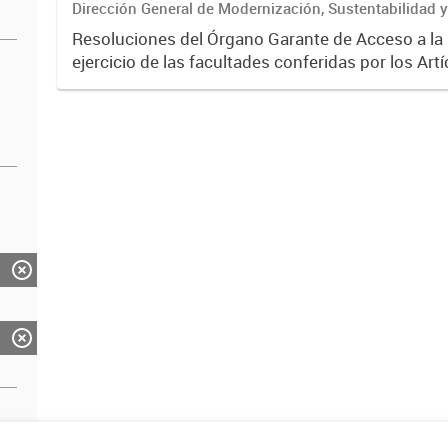
Dirección General de Modernización, Sustentabilidad y
Institucional
Resoluciones del Órgano Garante de Acceso a la
ejercicio de las facultades conferidas por los Artí
35 de la Ley N° 104 y su modificatoria.