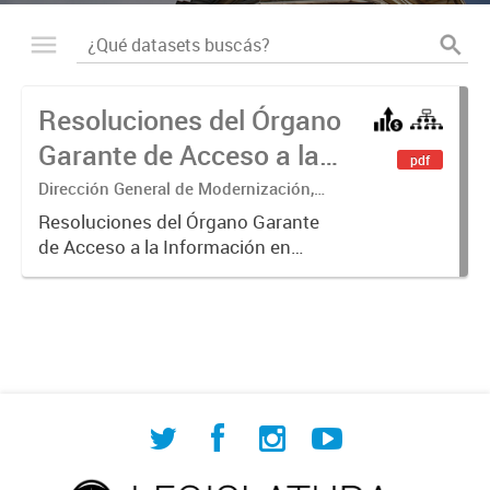
Resoluciones del Órgano
Garante de Acceso a la
pdf
Información
Dirección General de Modernización,
Sustentabilidad y Fortalecimiento
Resoluciones del Órgano Garante
Institucional
de Acceso a la Información en
ejercicio de las facultades
conferidas por los Artículos 26, 34 y
35 de la Ley N° 104 y su
modificatoria.