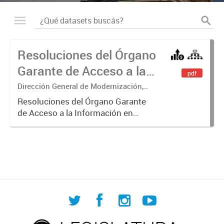
Resoluciones del Órgano
Garante de Acceso a la
pdf
Información
Dirección General de Modernización,
Sustentabilidad y Fortalecimiento
Resoluciones del Órgano Garante
Institucional
de Acceso a la Información en
ejercicio de las facultades
conferidas por los Artículos 26, 34 y
35 de la Ley N° 104 y su
modificatoria.