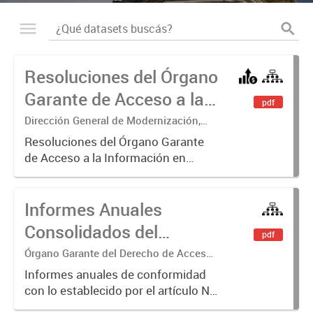
Resoluciones del Órgano
Garante de Acceso a la
pdf
Información
Dirección General de Modernización,
Sustentabilidad y Fortalecimiento
Resoluciones del Órgano Garante
Institucional
de Acceso a la Información en
ejercicio de las facultades
conferidas por los Artículos 26, 34 y
Informes Anuales
35 de la Ley N° 104 y su
modificatoria.
Consolidados del
pdf
Órgano Garante del
Órgano Garante del Derecho de Acceso
a la Información
Derecho de Acceso a la
Informes anuales de conformidad
con lo establecido por el artículo N°
Información
26 inc. b de la Ley N° 104