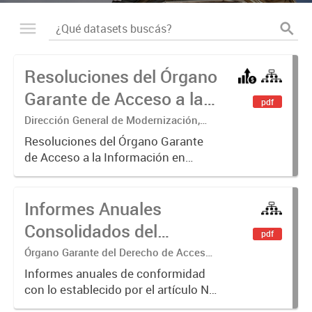
Resoluciones del Órgano
Garante de Acceso a la
pdf
Información
Dirección General de Modernización,
Sustentabilidad y Fortalecimiento
Resoluciones del Órgano Garante
Institucional
de Acceso a la Información en
ejercicio de las facultades
conferidas por los Artículos 26, 34 y
Informes Anuales
35 de la Ley N° 104 y su
modificatoria.
Consolidados del
pdf
Órgano Garante del
Órgano Garante del Derecho de Acceso
a la Información
Derecho de Acceso a la
Informes anuales de conformidad
con lo establecido por el artículo N°
Información
26 inc. b de la Ley N° 104