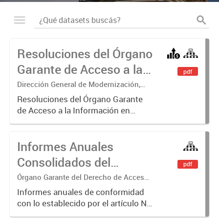
Resoluciones del Órgano
Garante de Acceso a la
pdf
Información
Dirección General de Modernización,
Sustentabilidad y Fortalecimiento
Resoluciones del Órgano Garante
Institucional
de Acceso a la Información en
ejercicio de las facultades
conferidas por los Artículos 26, 34 y
Informes Anuales
35 de la Ley N° 104 y su
modificatoria.
Consolidados del
pdf
Órgano Garante del
Órgano Garante del Derecho de Acceso
a la Información
Derecho de Acceso a la
Informes anuales de conformidad
con lo establecido por el artículo N°
Información
26 inc. b de la Ley N° 104