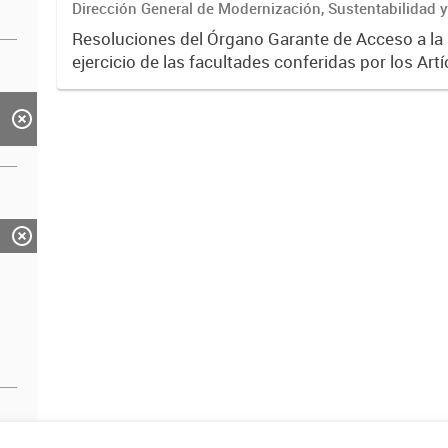
Dirección General de Modernización, Sustentabilidad y
Institucional
Resoluciones del Órgano Garante de Acceso a la
ejercicio de las facultades conferidas por los Artí
35 de la Ley N° 104 y su modificatoria.