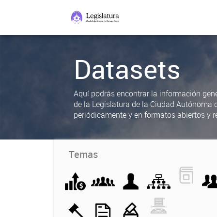
Datasets
Aquí podrás encontrar la información gene
de la Legislatura de la Ciudad Autónoma 
periódicamente y en formatos abiertos y re
Temas