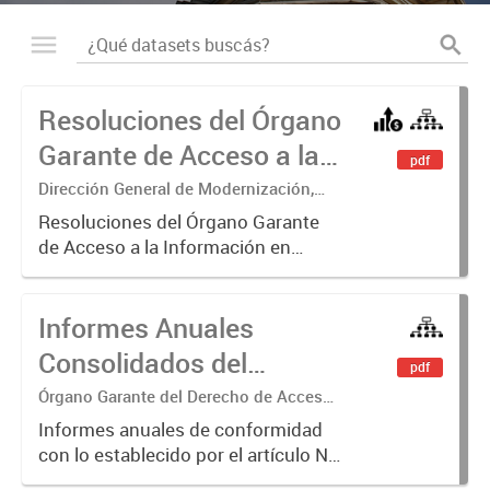
Resoluciones del Órgano
Garante de Acceso a la
pdf
Información
Dirección General de Modernización,
Sustentabilidad y Fortalecimiento
Resoluciones del Órgano Garante
Institucional
de Acceso a la Información en
ejercicio de las facultades
conferidas por los Artículos 26, 34 y
Informes Anuales
35 de la Ley N° 104 y su
modificatoria.
Consolidados del
pdf
Órgano Garante del
Órgano Garante del Derecho de Acceso
a la Información
Derecho de Acceso a la
Informes anuales de conformidad
con lo establecido por el artículo N°
Información
26 inc. b de la Ley N° 104