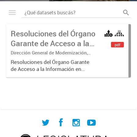
Resoluciones del Órgano
Garante de Acceso a la
pdf
Información
Dirección General de Modernización,
Sustentabilidad y Fortalecimiento
Resoluciones del Órgano Garante
Institucional
de Acceso a la Información en
ejercicio de las facultades
conferidas por los Artículos 26, 34 y
35 de la Ley N° 104 y su
modificatoria.